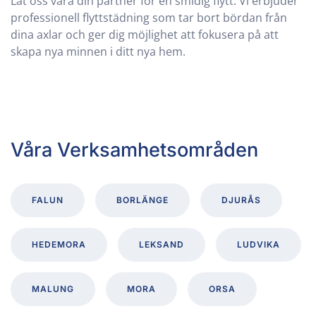
Låt oss vara din partner för en smidig flytt. Vi erbjuder
professionell flyttstädning som tar bort bördan från
dina axlar och ger dig möjlighet att fokusera på att
skapa nya minnen i ditt nya hem.
Våra Verksamhetsområden
FALUN
BORLÄNGE
DJURÅS
HEDEMORA
LEKSAND
LUDVIKA
MALUNG
MORA
ORSA