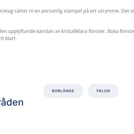
retag sätter ni en personlig stämpel på ert utrymme. Det vi
en upplyftande känslan av kristallklara fönster. Boka fönst
h klart.
BORLÄNGE
FALUN
råden