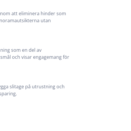
enom att eliminera hinder som
panoramautsikterna utan
ning som en del av
tsmål och visar engagemang för
gga slitage på utrustning och
esparing.