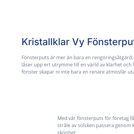
Kristallklar Vy Fönsterpu
Fönsterputs är mer än bara en rengöringsåtgärd;
solljuset kan dansa in och panoramautsikten kan a
låser upp ert utrymme till en värld av klarhet och
klarhet. Utforska fördelarna av att investera i pro
fönster skapar ni inte bara en renare atmosfär ut
Med vår fönsterputs för företag får 
stråle av solsken passera genom k
skönhet.