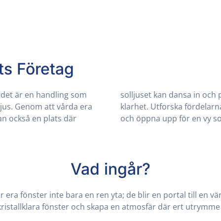
ts Företag
 det är en handling som
vnjutas med oöverträffad
 ljus. Genom att vårda era
fessionell fönsterputsning
an också en plats där
och öppna upp för en vy som
Vad ingår?
era fönster inte bara en ren yta; de blir en portal till en vär
ristallklara fönster och skapa en atmosfär där ert utrymm