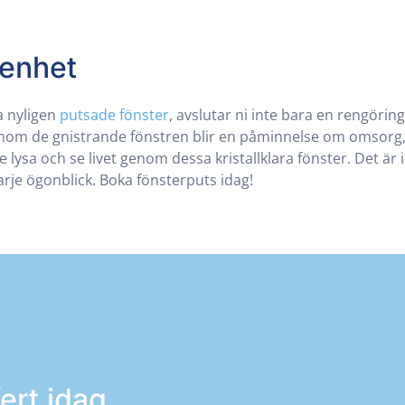
Renhet
a nyligen
putsade fönster
, avslutar ni inte bara en rengörin
 genom de gnistrande fönstren blir en påminnelse om omsor
me lysa och se livet genom dessa kristallklara fönster. Det är
varje ögonblick. Boka fönsterputs idag!
ert idag