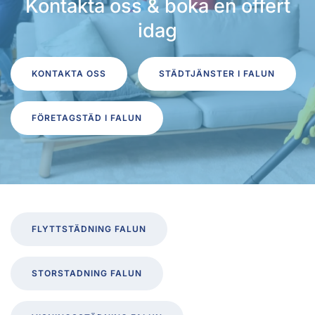
Kontakta oss & boka en offert
idag
KONTAKTA OSS
STÄDTJÄNSTER I FALUN
FÖRETAGSTÄD I FALUN
FLYTTSTÄDNING FALUN
STORSTADNING FALUN